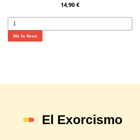
14,90
€
Me lo llevo
El Exorcismo
Un juego social para expulsar los amargados que os