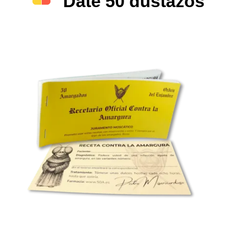
Date 50 gustazos
Recetando contra la amargura a tu cuñado,
camarero vinagre, compi, vecino toca…