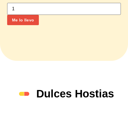
Me lo llevo
Dulces Hostias
Regálalas para decir:
«Dulce sabes mejor»