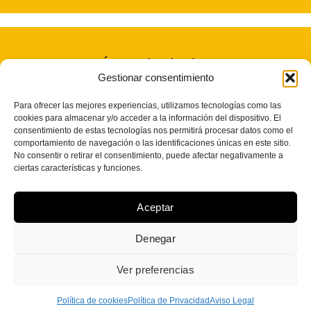
Únete Al Enjambre
Gestionar consentimiento
Noticias, promos y mucho Bzzzz
Para ofrecer las mejores experiencias, utilizamos tecnologías como las
cookies para almacenar y/o acceder a la información del dispositivo. El
consentimiento de estas tecnologías nos permitirá procesar datos como el
comportamiento de navegación o las identificaciones únicas en este sitio.
No consentir o retirar el consentimiento, puede afectar negativamente a
Únete gratis
ciertas características y funciones.
hola@50a.es
Aceptar
C/ Marzo, 18, Albacete
Denegar
Ver preferencias
C 50 Amargados – Todos los derechos Reservados – Web Programada por
Miempresa.online
Política de cookies
Política de Privacidad
Aviso Legal