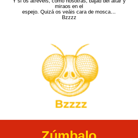
Y si os atrevéis, como nosotras, bajad del altar y
miraos en el
espejo. Quizá os veáis cara de mosca…
Bzzzz
Zúmbalo