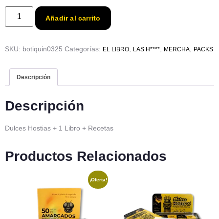
Añadir al carrito
SKU:
botiquin0325
Categorías:
,
,
,
EL LIBRO
LAS H****
MERCHA
PACKS
Descripción
Descripción
Dulces Hostias + 1 Libro + Recetas
Productos Relacionados
¡Oferta!