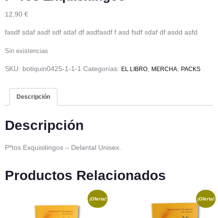
12,90
€
fasdf sdaf asdf sdf sdaf df asdfasdf f asd fsdf sdaf df asdd asfd
Sin existencias
SKU:
botiquin0425-1-1-1
Categorías:
,
,
EL LIBRO
MERCHA
PACKS
Descripción
Descripción
P*tos Exquisitingos – Delantal Unisex.
Productos Relacionados
¡Oferta!
¡Oferta!