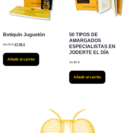
Botiquín Juguetón
50 TIPOS DE
AMARGADOS
33,79
€
27,90
€
ESPECIALISTAS EN
JODERTE EL DÍA
Añadir al carrito
14,90
€
Añadir al carrito