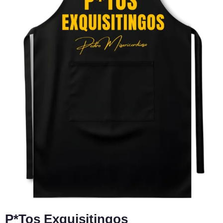
P*tos Exquisitingos